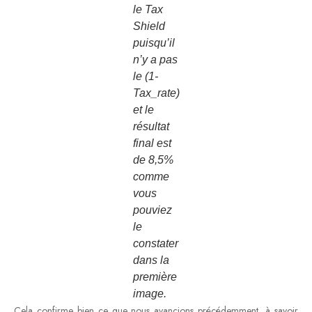
le Tax
Shield
puisqu’il
n’y a pas
le (1-
Tax_rate)
et le
résultat
final est
de 8,5%
comme
vous
pouviez
le
constater
dans la
première
image.
Cela confirme bien ce que nous avancions précédemment, à savoir