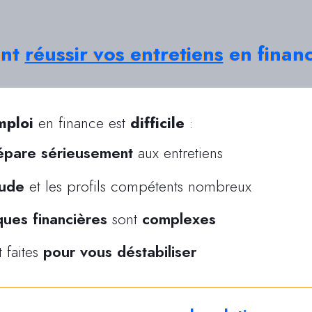
ent
réussir vos entretiens
en finan
mploi
en finance est
difficile
:
épare sérieusement
aux entretiens
rude
et les profils compétents nombreux
ques financières
sont
complexes
t faites
pour vous déstabiliser