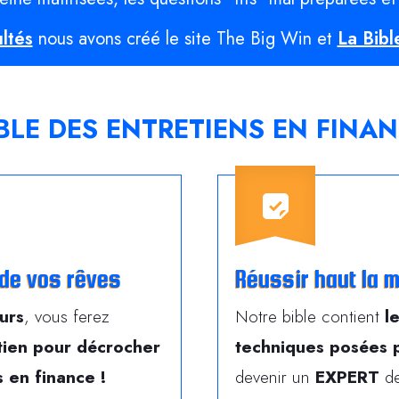
ultés
nous avons créé le site The Big Win et
La Bibl
IBLE DES ENTRETIENS EN FINA
de vos rêves
Réussir haut la 
urs
, vous ferez
Notre bible contient
l
etien pour décrocher
techniques posées p
 en finance !
devenir un
EXPERT
de