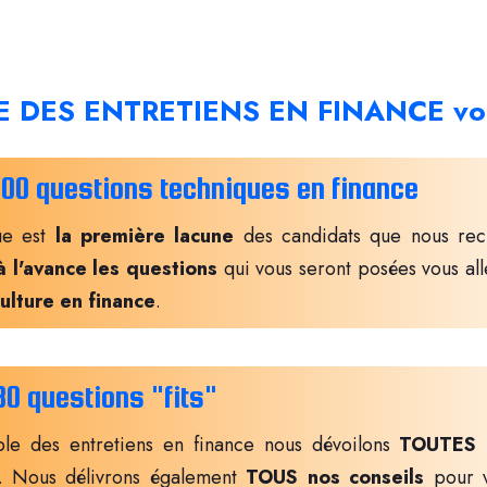
E DES ENTRETIENS EN FINANCE vou
100 questions techniques en finance
ue est
la première lacune
des candidats que nous recr
à l'avance les questions
qui vous seront posées vous al
culture en finance
.
30 questions "fits"
ble des entretiens en finance nous dévoilons
TOUTES
. Nous délivrons également
TOUS nos conseils
pour 