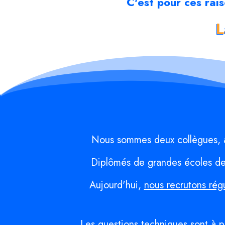
C'est pour ces rai
L
Nous sommes deux collègues, a
Diplômés de grandes écoles d
Aujourd'hui,
nous recrutons rég
Les questions techniques sont à pe