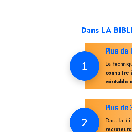
Dans LA
BIBL
Plus de 
1
La techniq
connaitre 
véritable 
Plus de 
2
Dans la bi
recruteurs