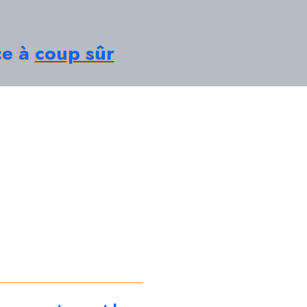
ce à
coup sûr