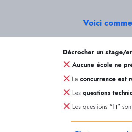
Voici comm
Décrocher un stage/e
Aucune école ne pr
La
concurrence est 
Les
questions techni
Les questions "fit" son