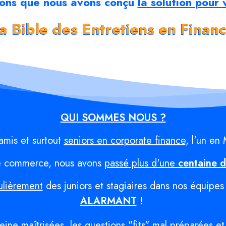
sons que nous avons conçu
la solution pour 
a Bible des Entretiens en Finan
QUI SOMMES NOUS ?
mis et surtout
seniors en corporate finance
, l'un en
e commerce, nous avons
passé plus d'une
centaine d
ulièrement
des juniors et stagiaires dans nos équipes
ALARMANT
!
ine maîtrisées, les questions "fits" mal préparées et 