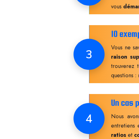
vous
démar
10 exemp
Vous ne sa
3
raison su
trouverez 
questions : 
Un cas p
4
Nous avon
entretiens
ratios
et
co