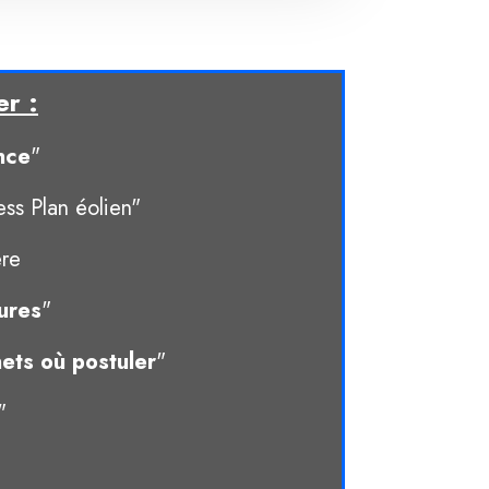
er :
nce
"
ess Plan éolien"
ère
ures
"
ets où postuler
"
"