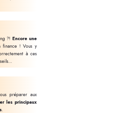
g
ing ?!
Encore une
 finance ! Vous y
rrectement à ces
eils...
ous préparer aux
ler les principaux
s
.