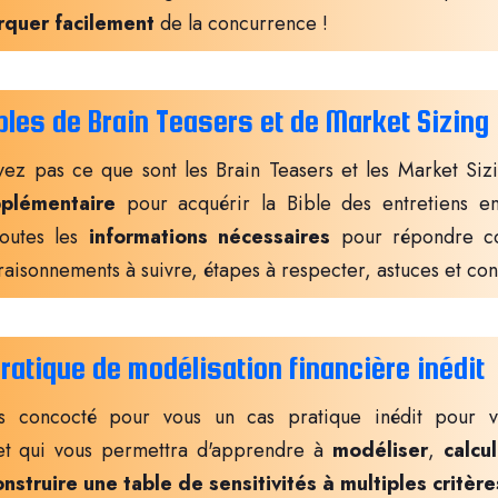
quer facilement
de la concurrence !
les de Brain Teasers et de Market Sizin
vez pas ce que sont les Brain Teasers et les Market Siz
pplémentaire
pour acquérir la Bible des entretiens en
toutes les
informations nécessaires
pour répondre co
raisonnements à suivre, étapes à respecter, astuces et cons
ratique de modélisation financière inédit
s concocté pour vous un cas pratique inédit pour v
 et qui vous permettra d'apprendre à
modéliser
,
calcu
nstruire une table de sensitivités à multiples critère