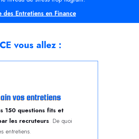
e des Entretiens en Finance
NCE
vous allez :
main vos entretiens
es 150 questions fits et
ar les recruteurs
. De quoi
s entretiens.