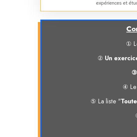
expériences et étu
Con
① L
②
Un exercic
③
④ Le
⑤ La liste "
Toute