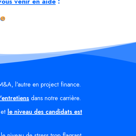
vous venir en aide
:
ce
 M&A, l'autre en project finance.
'entretiens
dans notre carrière.
 et
le niveau des candidats est
le niveau de stress trop flagrant.