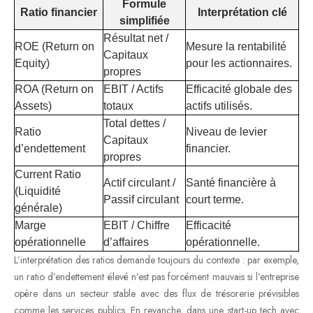
Formule
Ratio financier
Interprétation clé
simplifiée
Résultat net /
ROE (Return on
Mesure la rentabilité
Capitaux
Equity)
pour les actionnaires.
propres
ROA (Return on
EBIT / Actifs
Efficacité globale des
Assets)
totaux
actifs utilisés.
Total dettes /
Ratio
Niveau de levier
Capitaux
d’endettement
financier.
propres
Current Ratio
Actif circulant /
Santé financière à
(Liquidité
Passif circulant
court terme.
générale)
Marge
EBIT / Chiffre
Efficacité
opérationnelle
d’affaires
opérationnelle.
L’interprétation des ratios demande toujours du contexte : par exemple,
un ratio d’endettement élevé n’est pas forcément mauvais si l’entreprise
opère dans un secteur stable avec des flux de trésorerie prévisibles
comme les services publics. En revanche, dans une start-up tech avec