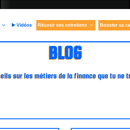
▶️ Vidéos
Réussir ses entretiens
Booster sa ca
BLOG
ils sur les métiers de la finance que tu ne t