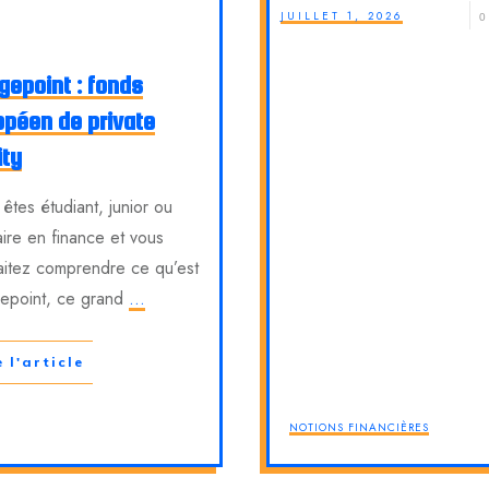
JUILLET 1, 2026
0
gepoint : fonds
opéen de private
ity
êtes étudiant, junior ou
aire en finance et vous
aitez comprendre ce qu’est
gepoint, ce grand
...
e l'article
NOTIONS FINANCIÈRES