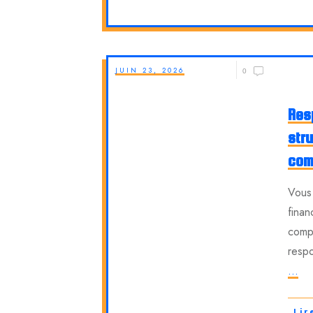
JUIN 23, 2026
0
Res
stru
com
Vous 
finan
comp
respo
...
Lir