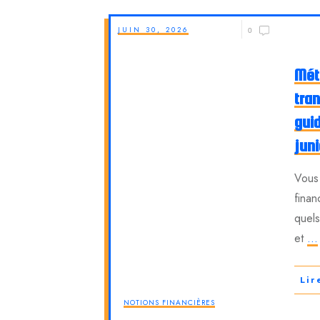
JUIN 30, 2026
0
Mét
tra
gui
juni
Vous 
fina
quels
et
...
Lir
NOTIONS FINANCIÈRES