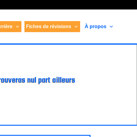
rrière
Fiches de révisions
À propos
rouveras nul part ailleurs