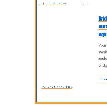
JUILLET 2, 2026
0
Brid
eur
equ
Vous 
stagi
souh
Brid
Lir
NOTIONS FINANCIÈRES