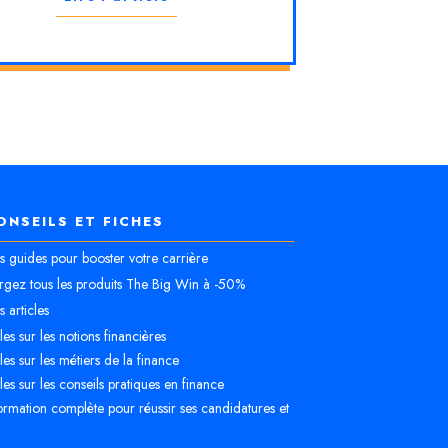
ONSEILS ET FICHES
 guides pour booster votre carrière
rgez tous les produits The Big Win à -50%
 articles
cles sur les notions financières
cles sur les métiers de la finance
cles sur les conseils pratiques en finance
rmation complète pour réussir ses candidatures et