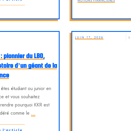
NOTIONS FINANCIÈRES
JUIN 17, 2026
0
: pionnier du LBO,
stoire d’un géant de la
ance
êtes étudiant ou junior en
ce et vous souhaitez
rendre pourquoi KKR est
idéré comme le
...
e l'article