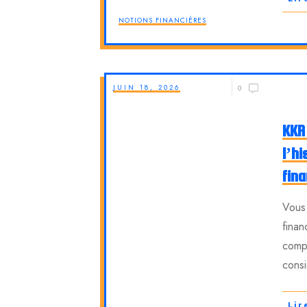
NOTIONS FINANCIÈRES
JUIN 18, 2026
0
KKR 
l’hi
fin
Vous 
finan
comp
cons
Lir