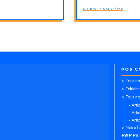
NOTIONS FINANCIÈRES
NOS C
> Tous nos
> Télécha
> Tous nos
- Arti
- Arti
- Arti
> Notre fo
entretiens