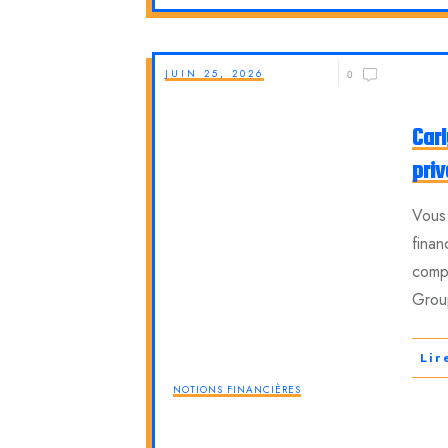
JUIN 25, 2026
0
Carl
priv
Vous 
finan
compr
Grou
Lir
NOTIONS FINANCIÈRES