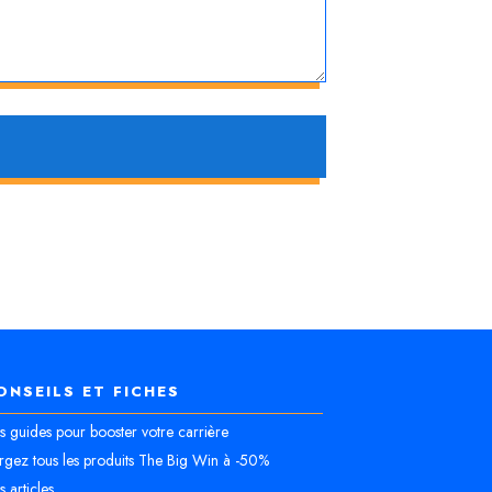
ONSEILS ET FICHES
 guides pour booster votre carrière
rgez tous les produits The Big Win à -50%
 articles