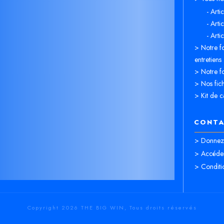
- Arti
- Arti
- Arti
> Notre fo
entretiens
> Notre fo
> Nos fich
> Kit de c
CONTA
> Donnez 
> Accéder
> Conditi
Copyright
2026
THE BIG WIN
, Tous droits réservés