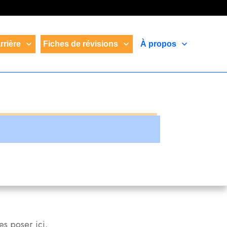
rrière
Fiches de révisions
À propos
es poser ici.