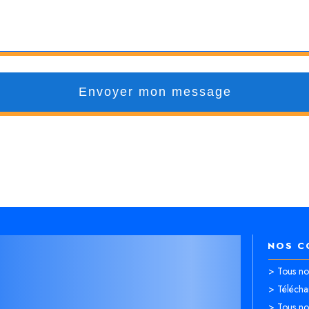
Envoyer mon message
NOS C
> Tous nos
> Télécha
> Tous nos