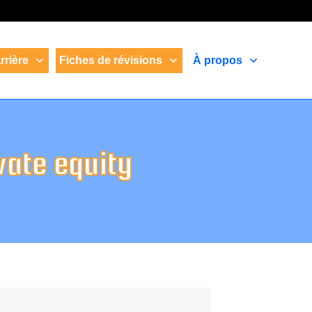
rrière
Fiches de révisions
À propos
vate equity