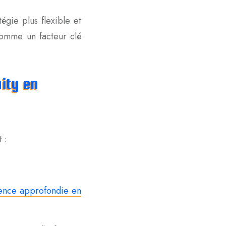
égie plus flexible et
comme un facteur clé
uity en
 :
gence approfondie en