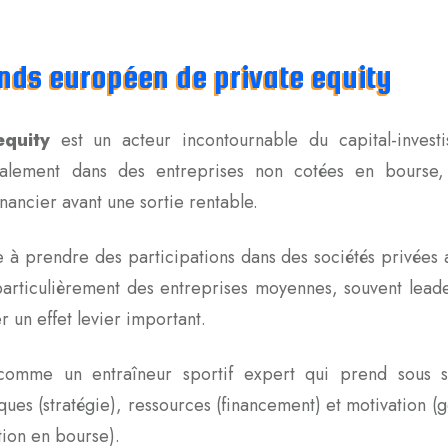
onds européen de private equity
equity
est un acteur incontournable du capital-invest
cipalement dans des entreprises non cotées en bourse,
ancier avant une sortie rentable.
te à prendre des participations dans des sociétés privées a
 particulièrement des entreprises moyennes, souvent lead
r un effet levier important.
t comme un entraîneur sportif expert qui prend sous 
iques (stratégie), ressources (financement) et motivation 
ction en bourse).