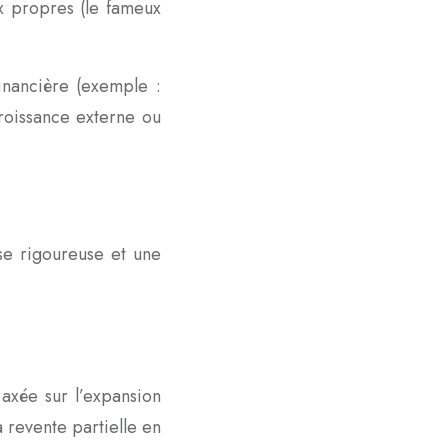
x propres (le fameux
inancière (exemple :
croissance externe ou
yse rigoureuse et une
axée sur l’expansion
a revente partielle en