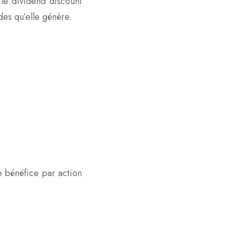
le dividend discount
des qu’elle génère.
le bénéfice par action