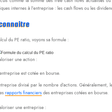
lculs comme la somme des free cash flows actualisés ou 
ques internes à l’entreprise : les cash flows ou les dividen
 connaitre
cul du PE ratio, voyons sa formule :
loriser une action :
i l’entreprise est cotée en bourse.
l’entreprise divisé par le nombre d’actions. Généralement, 
es
rapports financiers
des entreprises cotées en bourse.
loriser une entreprise :