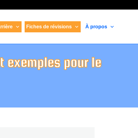
rrière
Fiches de révisions
À propos
et exemples pour le