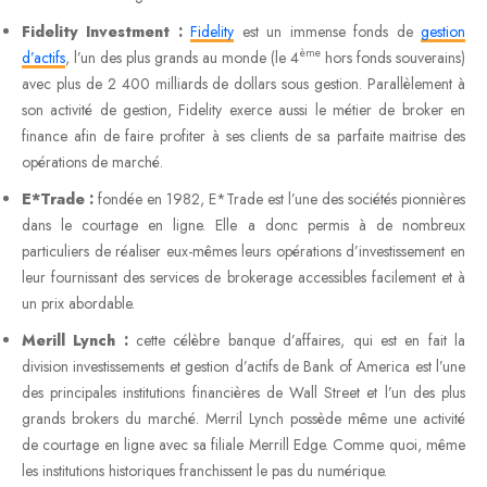
Fidelity Investment :
Fidelity
est un immense fonds de
gestion
ème
d’actifs
, l’un des plus grands au monde (le 4
hors fonds souverains)
avec plus de 2 400 milliards de dollars sous gestion. Parallèlement à
son activité de gestion, Fidelity exerce aussi le métier de broker en
finance afin de faire profiter à ses clients de sa parfaite maitrise des
opérations de marché.
E*Trade :
fondée en 1982, E*Trade est l’une des sociétés pionnières
dans le courtage en ligne. Elle a donc permis à de nombreux
particuliers de réaliser eux-mêmes leurs opérations d’investissement en
leur fournissant des services de brokerage accessibles facilement et à
un prix abordable.
Merill Lynch :
cette célèbre banque d’affaires, qui est en fait la
division investissements et gestion d’actifs de Bank of America est l’une
des principales institutions financières de Wall Street et l’un des plus
grands brokers du marché. Merril Lynch possède même une activité
de courtage en ligne avec sa filiale Merrill Edge. Comme quoi, même
les institutions historiques franchissent le pas du numérique.