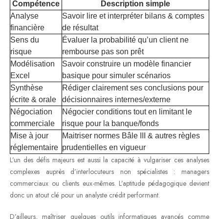
Compétence
Description simple
Analyse
Savoir lire et interpréter bilans & comptes
financière
de résultat
Sens du
Évaluer la probabilité qu’un client ne
risque
rembourse pas son prêt
Modélisation
Savoir construire un modèle financier
Excel
basique pour simuler scénarios
Synthèse
Rédiger clairement ses conclusions pour
écrite & orale
décisionnaires internes/externe
Négociation
Négocier conditions tout en limitant le
commerciale
risque pour la banque/fonds
Mise à jour
Maitriser normes Bâle III & autres règles
réglementaire
prudentielles en vigueur
L’un des défis majeurs est aussi la capacité à vulgariser ces analyses
complexes auprès d’interlocuteurs non spécialistes : managers
commerciaux ou clients eux-mêmes. L’aptitude pédagogique devient
donc un atout clé pour un analyste crédit performant.
D’ailleurs, maîtriser quelques outils informatiques avancés comme