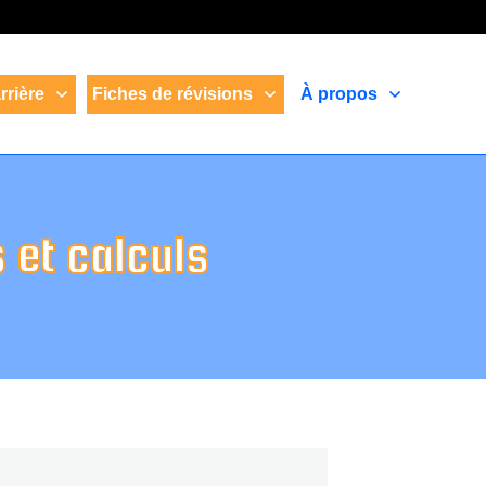
rrière
Fiches de révisions
À propos
s et calculs