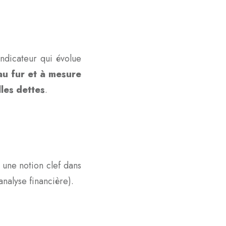
indicateur qui évolue
au fur et à mesure
lles dettes
.
t une notion clef dans
 analyse financière).