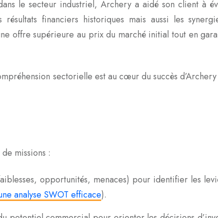
dans le secteur industriel, Archery a aidé son client à é
résultats financiers historiques mais aussi les synergie
une offre supérieure au prix du marché initial tout en gara
ompréhension sectorielle est au cœur du succès d’Archery 
 de missions :
iblesses, opportunités, menaces) pour identifier les lev
une analyse SWOT efficace
).
u potentiel commercial pour orienter les décisions d’inve