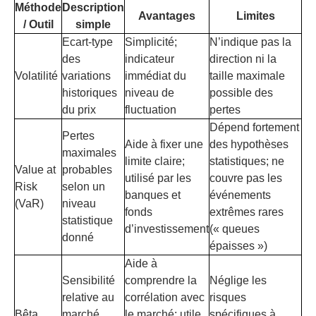
Méthode
Description
Avantages
Limites
/ Outil
simple
Ecart-type
Simplicité;
N’indique pas la
des
indicateur
direction ni la
Volatilité
variations
immédiat du
taille maximale
historiques
niveau de
possible des
du prix
fluctuation
pertes
Dépend fortement
Pertes
Aide à fixer une
des hypothèses
maximales
limite claire;
statistiques; ne
Value at
probables
utilisé par les
couvre pas les
Risk
selon un
banques et
événements
(VaR)
niveau
fonds
extrêmes rares
statistique
d’investissement
(« queues
donné
épaisses »)
Aide à
Sensibilité
comprendre la
Néglige les
relative au
corrélation avec
risques
Bêta
marché
le marché; utile
spécifiques à