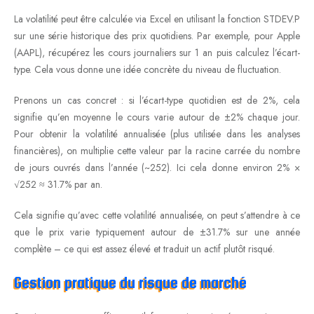
La volatilité peut être calculée via Excel en utilisant la fonction STDEV.P
sur une série historique des prix quotidiens. Par exemple, pour Apple
(AAPL), récupérez les cours journaliers sur 1 an puis calculez l’écart-
type. Cela vous donne une idée concrète du niveau de fluctuation.
Prenons un cas concret : si l’écart-type quotidien est de 2%, cela
signifie qu’en moyenne le cours varie autour de ±2% chaque jour.
Pour obtenir la volatilité annualisée (plus utilisée dans les analyses
financières), on multiplie cette valeur par la racine carrée du nombre
de jours ouvrés dans l’année (~252). Ici cela donne environ 2% ×
√252 ≈ 31.7% par an.
Cela signifie qu’avec cette volatilité annualisée, on peut s’attendre à ce
que le prix varie typiquement autour de ±31.7% sur une année
complète – ce qui est assez élevé et traduit un actif plutôt risqué.
Gestion pratique du risque de marché