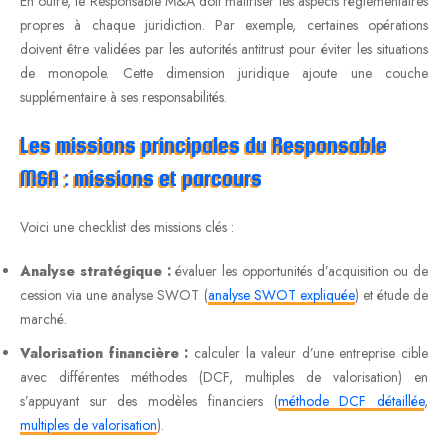
En outre, le Responsable M&A doit maîtriser les aspects réglementaires
propres à chaque juridiction. Par exemple, certaines opérations
doivent être validées par les autorités antitrust pour éviter les situations
de monopole. Cette dimension juridique ajoute une couche
supplémentaire à ses responsabilités.
Les missions principales du Responsable
M&A : missions et parcours
Voici une checklist des missions clés :
Analyse stratégique :
évaluer les opportunités d’acquisition ou de
cession via une analyse SWOT (
analyse SWOT expliquée
) et étude de
marché.
Valorisation financière :
calculer la valeur d’une entreprise cible
avec différentes méthodes (DCF, multiples de valorisation) en
s’appuyant sur des modèles financiers (
méthode DCF détaillée
,
multiples de valorisation
).