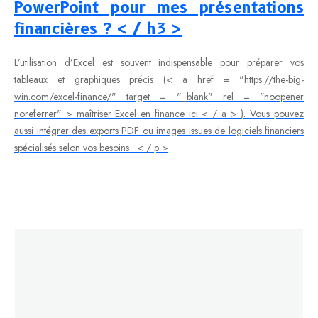
PowerPoint pour mes présentations
financières ? < / h3 >
L’utilisation d’Excel est souvent indispensable pour préparer vos
tableaux et graphiques précis (< a href = "https://the-big-
win.com/excel-finance/" target = "_blank" rel = "noopener
noreferrer" > maîtriser Excel en finance ici < / a > ). Vous pouvez
aussi intégrer des exports PDF ou images issues de logiciels financiers
spécialisés selon vos besoins . < / p >