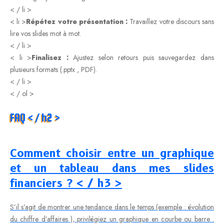
< / li >
< li >
Répétez votre présentation :
Travaillez votre discours sans
lire vos slides mot à mot.
< / li >
< li >
Finalisez :
Ajustez selon retours puis sauvegardez dans
plusieurs formats (.pptx , PDF).
< / li >
< / ol >
FAQ < / h2 >
Comment choisir entre un graphique
et un tableau dans mes slides
financiers ? < / h3 >
S’il s’agit de montrer une tendance dans le temps (exemple : évolution
du chiffre d’affaires ), privilégiez un graphique en courbe ou barre .