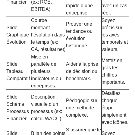
Financier
(ex: ROE,
rapide d’une
avec un cas
EBITDA)
entreprise.
réel.
Courbe
Soyez
Prouver une
Slide
montrant
précis sur
tendance ou
Graphique
l’évolution dans
les axes
évolution
Évolution
le temps (ex:
temporels et
historique.
CA, résultat net)
valeurs.
Mise en
Mettez en
Slide
parallèle de
Aider à la prise
gras les
Tableau
plusieurs
de décision ou
chiffres
Comparatif
indicateurs ou
benchmark.
importants.
entreprises.
Détaillez
Slide
Description
Pédagogie sur
chaque
Schéma
visuelle d’un
une méthode
étape
Processus
processus (ex:
complexe.
simplement
Financier
calcul WACC)
avec icônes.
S’assurer que le
Slide
Bilan des points
Soyez