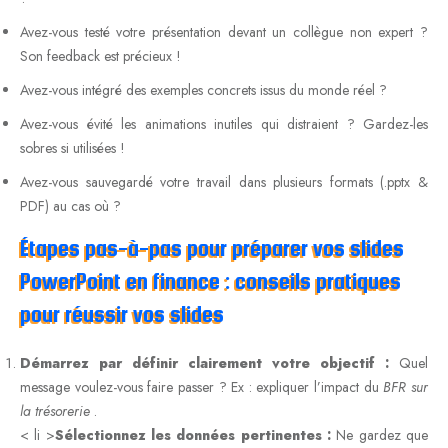
Avez-vous testé votre présentation devant un collègue non expert ?
Son feedback est précieux !
Avez-vous intégré des exemples concrets issus du monde réel ?
Avez-vous évité les animations inutiles qui distraient ? Gardez-les
sobres si utilisées !
Avez-vous sauvegardé votre travail dans plusieurs formats (.pptx &
PDF) au cas où ?
Étapes pas-à-pas pour préparer vos slides
PowerPoint en finance : conseils pratiques
pour réussir vos slides
Démarrez par définir clairement votre objectif :
Quel
message voulez-vous faire passer ? Ex : expliquer l’impact du
BFR sur
la trésorerie
.
< li >
Sélectionnez les données pertinentes :
Ne gardez que