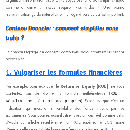
organiser l’information visuelle. Ne soyez pas tenté de remplir chaque
centimètre carré ; laissez respirer vos slides ! Une bonne
hiérarchisation guide naturellement le regard vers ce qui est important.
Contenu financier : comment simplifier sans
trahir ?
La finance regorge de concepts complexes. Voici comment les rendre
accessibles :
1. Vulgariser les formules financières
Par exemple, pour expliquer le
Return on Equity (ROE)
, ne vous
contentez pas de donner la formule mathématique (
ROE =
). Expliquez que c’est un
Résultat net / Capitaux propres
indicateur qui mesure la rentabilité des fonds investis par les
actionnaires. Vous pouvez aussi illustrer avec un cas réel comme celui
d’Apple qui affiche régulièrement un ROE supérieur à 30%, signe
d’une excellente rentabilité financière (
en savoir plus sur le ROE
).