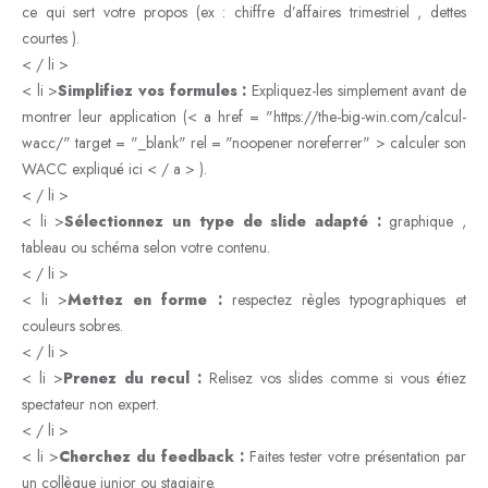
ce qui sert votre propos (ex : chiffre d’affaires trimestriel , dettes
courtes ).
< / li >
< li >
Simplifiez vos formules :
Expliquez-les simplement avant de
montrer leur application (< a href = "https://the-big-win.com/calcul-
wacc/" target = "_blank" rel = "noopener noreferrer" > calculer son
WACC expliqué ici < / a > ).
< / li >
< li >
Sélectionnez un type de slide adapté :
graphique ,
tableau ou schéma selon votre contenu.
< / li >
< li >
Mettez en forme :
respectez règles typographiques et
couleurs sobres.
< / li >
< li >
Prenez du recul :
Relisez vos slides comme si vous étiez
spectateur non expert.
< / li >
< li >
Cherchez du feedback :
Faites tester votre présentation par
un collègue junior ou stagiaire.