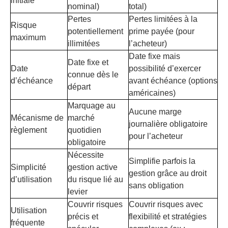
initiale
nominal)
total)
Pertes
Pertes limitées à la
Risque
potentiellement
prime payée (pour
maximum
illimitées
l’acheteur)
Date fixe mais
Date fixe et
Date
possibilité d’exercer
connue dès le
d’échéance
avant échéance (options
départ
américaines)
Marquage au
Aucune marge
Mécanisme de
marché
journalière obligatoire
règlement
quotidien
pour l’acheteur
obligatoire
Nécessite
Simplifie parfois la
Simplicité
gestion active
gestion grâce au droit
d’utilisation
du risque lié au
sans obligation
levier
Couvrir risques
Couvrir risques avec
Utilisation
précis et
flexibilité et stratégies
fréquente