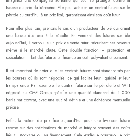
Imaginez une compagnie aérienne qui veut se protéger contre la
hausse du prix du kérosène. Elle peut acheter un contrat future sur le
pétrole aujourd’hui à un prix fixé, garantissant ainsi son coût futur.
Pour aller plus loin, prenons le cas d’un producteur de blé qui craint
une baisse des prix à la récolte. En vendant des futures sur blé
aujourd’hui, il verrouille un prix de vente futur, sécurisant ses revenus
même si le marché chute. Cette double fonction – protection et
spéculation – fait des futures en finance un outil polyvalent et puissant.
Il est important de noter que les contrats futures sont standardisés par
les bourses où ils sont négociés, ce qui facilite leur liquidité et leur
transparence. Par exemple, le contrat future sur le pétrole brut WTI
négocié au CME Group spécifie une quantité standard de 1 000
barils par contrat, avec une qualité définie et une échéance mensuelle
précise.
Enfin, la notion de prix fixé aujourd’hui pour une livraison future
repose sur des anticipations du marché et intègre souvent des coûts
liés au stockage ou au financement. Cela explique pourquoi le prix