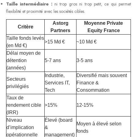
Taille intermédiaire :
ni trop gros ni trop petit, ce qui permet
flexibilité et proximité avec les sociétés cibles.
Astorg
Moyenne Private
Critère
Partners
Equity France
Taille fonds levés
>15 Md €
~10 Md €
(en Md €)
Délai moyen de
détention
5-7 ans
3-5 ans
(années)
Industrie,
Diversifié mais souvent
Secteurs
Services IT,
Finance &
privilégiés
Tech
Consommation
Taux de
rendement cible
>15%
12-15%
(IRR)
Niveau
Élevé (board
Moyen à élevé selon
d’implication
&
fonds
opérationnelle
management)