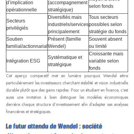
d’implication
(accompagnement
selon fonds
opérationnelle
stratégique)
Diversifiés mais
Tous secteurs
Secteurs
industriels/services
possibles selon
privilégiés
principalement
stratégie du fonds
Soutien
Présent (famille
Souvent absent
familial/actionnarial
Wendel)
ou limité
Croissante mais
Systématique et
Intégration ESG
variable selon
stratégique
fonds
Cet aperçu comparatif met en lumière pourquoi Wendel attire
particulièrement les investisseurs cherchant stabilité et vision industrielle
durable plutôt que des gains rapides. Pour un étudiant en finance, c’est
aussi une invitation à bien distinguer les modèles économiques
derrière chaque structure d’investissement afin d’adapter ses analyses
financières et stratégiques.
Le futur attendu de Wendel : société