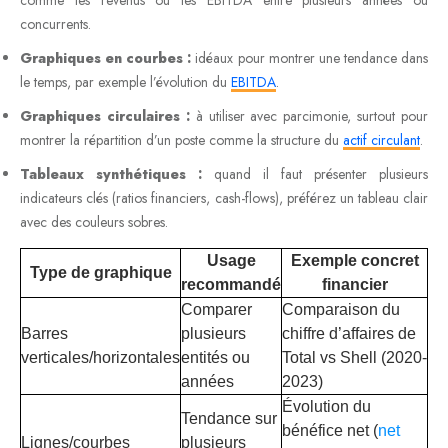
concurrents.
Graphiques en courbes :
idéaux pour montrer une tendance dans
le temps, par exemple l’évolution du
EBITDA
.
Graphiques circulaires :
à utiliser avec parcimonie, surtout pour
montrer la répartition d’un poste comme la structure du
actif circulant
.
Tableaux synthétiques :
quand il faut présenter plusieurs
indicateurs clés (ratios financiers, cash-flows), préférez un tableau clair
avec des couleurs sobres.
Usage
Exemple concret
Type de graphique
recommandé
financier
Comparer
Comparaison du
Barres
plusieurs
chiffre d’affaires de
verticales/horizontales
entités ou
Total vs Shell (2020-
années
2023)
Évolution du
Tendance sur
bénéfice net (
net
Lignes/courbes
plusieurs