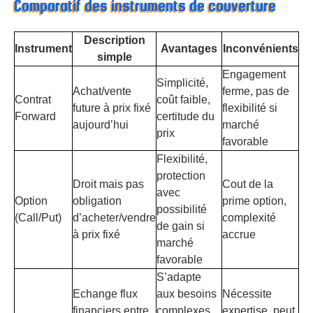
Comparatif des instruments de couverture
Description
Instrument
Avantages
Inconvénients
simple
Engagement
Simplicité,
Achat/vente
ferme, pas de
Contrat
coût faible,
future à prix fixé
flexibilité si
Forward
certitude du
aujourd’hui
marché
prix
favorable
Flexibilité,
protection
Droit mais pas
Cout de la
avec
Option
obligation
prime option,
possibilité
(Call/Put)
d’acheter/vendre
complexité
de gain si
à prix fixé
accrue
marché
favorable
S’adapte
Echange flux
aux besoins
Nécessite
financiers entre
complexes,
expertise, peut