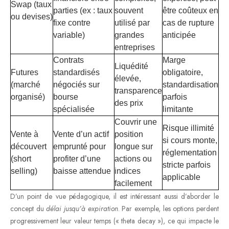
Swap (taux
parties (ex : taux
souvent
être coûteux en
ou devises)
fixe contre
utilisé par
cas de rupture
variable)
grandes
anticipée
entreprises
Contrats
Marge
Liquédité
Futures
standardisés
obligatoire,
élevée,
(marché
négociés sur
standardisation
transparence
organisé)
bourse
parfois
des prix
spécialisée
limitante
Couvrir une
Risque illimité
Vente à
Vente d’un actif
position
si cours monte,
découvert
emprunté pour
longue sur
réglementation
(short
profiter d’une
actions ou
stricte parfois
selling)
baisse attendue
indices
applicable
facilement
D’un point de vue pédagogique, il est intéressant aussi d’aborder le
concept du
délai jusqu’à expiration
. Par exemple, les options perdent
progressivement leur valeur temps (« theta decay »), ce qui impacte le