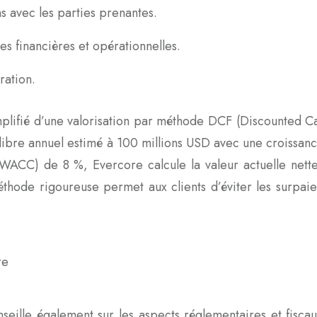
 avec les parties prenantes.
s financières et opérationnelles.
ration.
implifié d’une valorisation par méthode DCF (Discounted 
e libre annuel estimé à 100 millions USD avec une croissa
 (WACC) de 8 %, Evercore calcule la valeur actuelle nette
méthode rigoureuse permet aux clients d’éviter les surpai
eille également sur les aspects réglementaires et fiscau