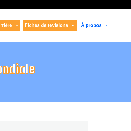
rrière
Fiches de révisions
À propos
ondiale