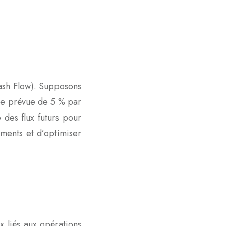
Cash Flow). Supposons
nce prévue de 5 % par
 des flux futurs pour
ements et d’optimiser
x liés aux opérations