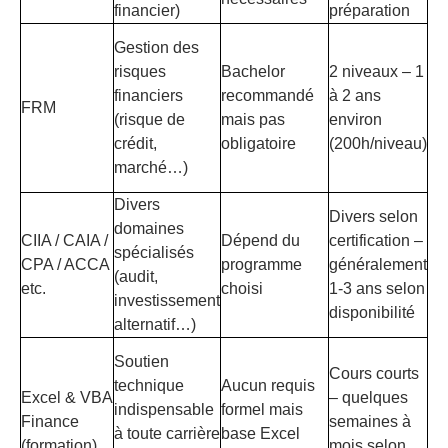
financier)
préparation
fr
Sa
Gestion des
sp
risques
Bachelor
2 niveaux – 1
ris
financiers
recommandé
à 2 ans
FRM
ma
(risque de
mais pas
environ
tr
crédit,
obligatoire
(200h/niveau)
po
marché…)
fi
Divers
Divers selon
domaines
Di
CIIA / CAIA /
Dépend du
certification –
spécialisés
av
CPA / ACCA
programme
généralement
(audit,
sp
etc.
choisi
1-3 ans selon
investissement
mé
disponibilité
alternatif…)
Eff
Soutien
Cours courts
op
technique
Aucun requis
Excel & VBA
– quelques
ac
indispensable
formel mais
Finance
semaines à
au
à toute carrière
base Excel
(formation)
mois selon
de