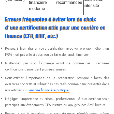
financière
recommandée
intensité
rép
moderne
d’i
Erreurs fréquentes à éviter lors du choix
d’une certification utile pour une carrière en
finance (CFA, AMF, etc.)
Pensez à bien aligner votre certification avec votre projet métier : un
FRM n’est pas utile si vous voulez faire de l’audit financier.
N’attendez pas trop longtemps avant de commencer : certaines
certifications demandent plusieurs années.
Sous-estimer l’importance de la préparation pratique : faites des
exercices concrets et utilisez des cas réels comme ceux présentés dans
nos articles sur l’
analyse financière pratique
.
Négliger l’importance du réseau professionnel lié aux certifications :
participez aux événements CFA Institute ou aux groupes AMF locaux.
Pensez aussi à actualiser vos connaissances régulièrement même