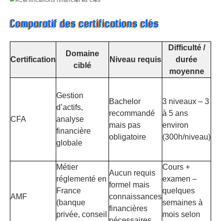
Comparatif des certifications clés
Difficulté /
Domaine
Certification
Niveau requis
durée
B
ciblé
moyenne
Re
Gestion
mo
Bachelor
3 niveaux – 3
d’actifs,
ex
recommandé
à 5 ans
CFA
analyse
ap
mais pas
environ
financière
ac
obligatoire
(300h/niveau)
globale
eq
ma
Métier
Cours +
Lé
Aucun requis
réglementé en
examen –
d’
formel mais
France
quelques
co
AMF
connaissances
(banque
semaines à
du
financières
privée, conseil
mois selon
ré
nécessaires