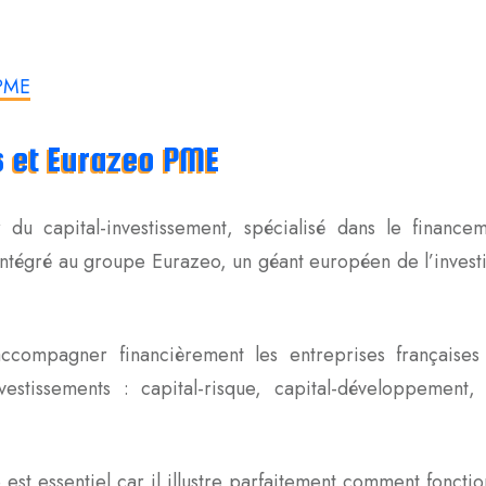
 PME
s et Eurazeo PME
du capital-investissement, spécialisé dans le finance
 intégré au groupe Eurazeo, un géant européen de l’inves
ccompagner financièrement les entreprises françaises
vestissements : capital-risque, capital-développement,
st essentiel car il illustre parfaitement comment foncti