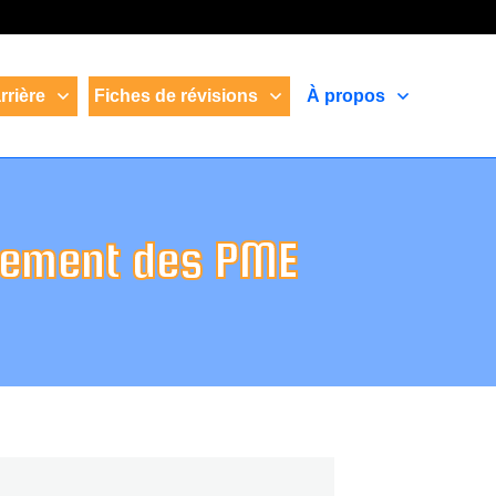
rrière
Fiches de révisions
À propos
ncement des PME