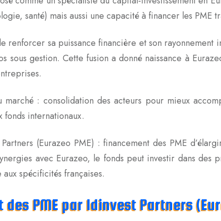
posé comme un spécialiste du capital-investissement en E
logie, santé) mais aussi une capacité à financer les PME tr
e renforcer sa puissance financière et son rayonnement i
uros sous gestion. Cette fusion a donné naissance à Eura
ntreprises.
 du marché : consolidation des acteurs pour mieux accom
x fonds internationaux.
est Partners (Eurazeo PME) : financement des PME d’élarg
ynergies avec Eurazeo, le fonds peut investir dans des p
aux spécificités françaises.
t des PME par Idinvest Partners (Eu