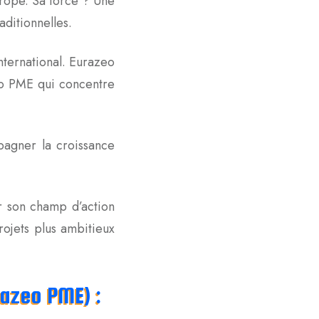
urope. Sa force ? Une
aditionnelles.
nternational. Eurazeo
zeo PME qui concentre
pagner la croissance
ir son champ d’action
rojets plus ambitieux
razeo PME) :