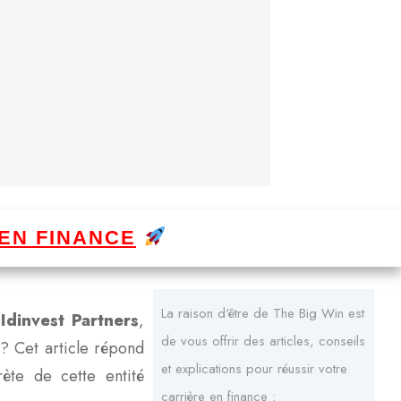
EN FINANCE
La raison d'être de The Big Win est
e
Idinvest Partners
,
de vous offrir des articles, conseils
? Cet article répond
et explications pour réussir votre
ète de cette entité
carrière en finance :