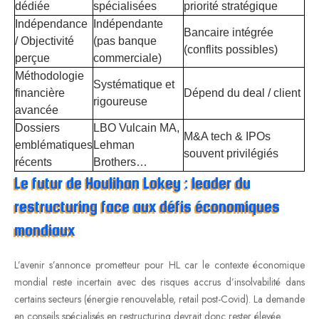
dédiée
spécialisées
priorité stratégique
Indépendance
Indépendante
Bancaire intégrée
/ Objectivité
(pas banque
(conflits possibles)
perçue
commerciale)
Méthodologie
Systématique et
financière
Dépend du deal / client
rigoureuse
avancée
Dossiers
LBO Vulcain MA,
M&A tech & IPOs
emblématiques
Lehman
souvent privilégiés
récents
Brothers…
Le futur de Houlihan Lokey : leader du
restructuring face aux défis économiques
mondiaux
L’avenir s’annonce prometteur pour HL car le contexte économique
mondial reste incertain avec des risques accrus d’insolvabilité dans
certains secteurs (énergie renouvelable, retail post-Covid). La demande
en conseils spécialisés en restructuring devrait donc rester élevée.