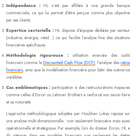
Indépendance :
HL n’est pas affiliée à une grande banque
commerciale, ce qui lui permet d’être perçue comme plus objective
par ses clients.
Expertise sectorielle :
HL dispose d’équipes dédiées par secteur
(industrie, énergie, retail…) ce qui facilite l’analyse fine des situations
financières spécifiques.
Méthodologie rigoureuse :
utilisation avancée des outils
financiers comme le
Discounted Cash Flow (DCF)
, l’analyse des
ratios
financiers
, ainsi que la modélisation financière pour bâtir des scénarios
crédibles.
Cas emblématiques :
participation à des restructurations majeures
comme celles d’Enron ou Lehman Brothers a renforcé son savoir-faire
et sa notoriété.
L’approche méthodologique adoptée par Houlihan Lokey repose sur
une analyse multi-dimensionnelle : non seulement financière mais aussi
opérationnelle et stratégique. Par exemple, lors du dossier Enron, HL a
dû intégrer dans ses modèles financiers non seulement les dettes