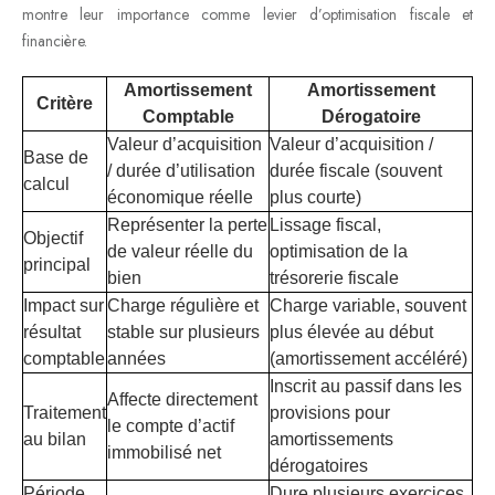
montre leur importance comme levier d’optimisation fiscale et
financière.
Amortissement
Amortissement
Critère
Comptable
Dérogatoire
Valeur d’acquisition
Valeur d’acquisition /
Base de
/ durée d’utilisation
durée fiscale (souvent
calcul
économique réelle
plus courte)
Représenter la perte
Lissage fiscal,
Objectif
de valeur réelle du
optimisation de la
principal
bien
trésorerie fiscale
Impact sur
Charge régulière et
Charge variable, souvent
résultat
stable sur plusieurs
plus élevée au début
comptable
années
(amortissement accéléré)
Inscrit au passif dans les
Affecte directement
Traitement
provisions pour
le compte d’actif
au bilan
amortissements
immobilisé net
dérogatoires
Période
Dure plusieurs exercices,