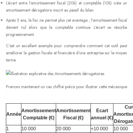
L’écart entre l’amortissement fiscal (20k) et comptable (10k) crée un
amortissement dérogatoire inscrit au passif du bilan.
Après 5 ans, le fisc ne permet plus cet avantage ; l’amortissement fiscal
devient nul alors que le comptable continue. L’écart se résorbe
progressivement.
C’est un excellent exemple pour comprendre comment cet outil peut
améliorer la gestion fiscale et financière d’une entreprise sur le moyen
terme.
Prenons maintenant un cas chiffré précis pour illustrer cette mécanique
:
Cu
Amortissement
Amortissement
Ecart
Année
Amortis
Comptable (€)
Fiscal (€)
annuel (€)
Dérogato
1
10 000
20 000
+10 000
10 000