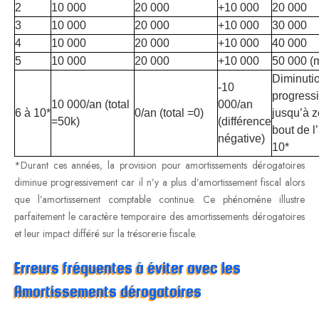
2
10 000
20 000
+10 000
20 000
3
10 000
20 000
+10 000
30 000
4
10 000
20 000
+10 000
40 000
5
10 000
20 000
+10 000
50 000 (
Diminuti
-10
progress
10 000/an (total
000/an
6 à 10*
0/an (total =0)
jusqu’à z
=50k)
(différence
bout de l
négative)
10*
*Durant ces années, la provision pour amortissements dérogatoires
diminue progressivement car il n’y a plus d’amortissement fiscal alors
que l’amortissement comptable continue. Ce phénomène illustre
parfaitement le caractère temporaire des amortissements dérogatoires
et leur impact différé sur la trésorerie fiscale.
Erreurs fréquentes à éviter avec les
Amortissements dérogatoires