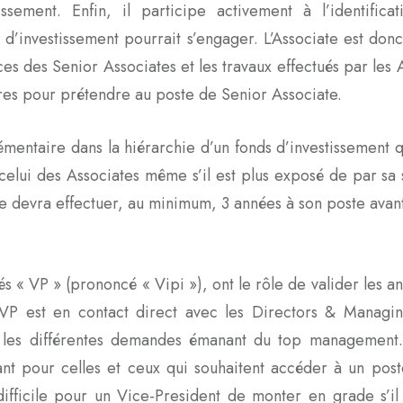
ssement. Enfin, il participe activement à l’identificat
s d’investissement pourrait s’engager. L’Associate est don
ces des Senior Associates et les travaux effectués par les 
res pour prétendre au poste de Senior Associate.
mentaire dans la hiérarchie d’un fonds d’investissement 
 celui des Associates même s’il est plus exposé de par sa 
te devra effectuer, au minimum, 3 années à son poste ava
« VP » (prononcé « Vipi »), ont le rôle de valider les an
e VP est en contact direct avec les Directors & Managi
quer les différentes demandes émanant du top manageme
nant pour celles et ceux qui souhaitent accéder à un pos
difficile pour un Vice-President de monter en grade s’il 