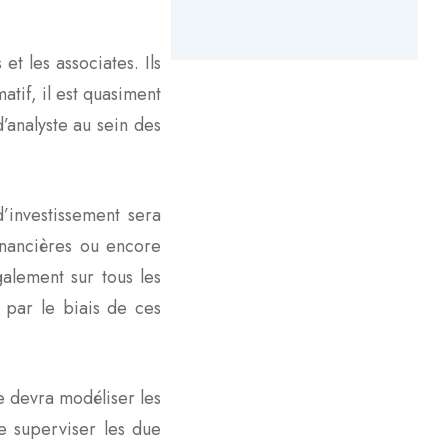
et les associates. Ils
atif, il est quasiment
’analyste au sein des
’investissement sera
inancières ou encore
galement sur tous les
 par le biais de ces
te devra modéliser les
de superviser les due