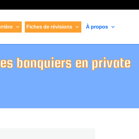
rrière
Fiches de révisions
À propos
des banquiers en private