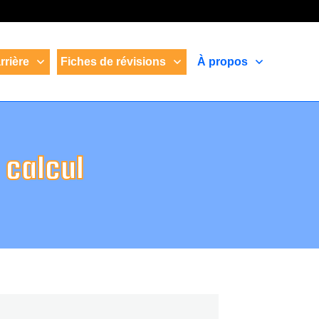
rrière
Fiches de révisions
À propos
 calcul