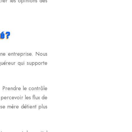
cter les opinions des
té ?
une entreprise. Nous
cquéreur qui supporte
 Prendre le contrôle
 percevoir les flux de
ise mère détient plus