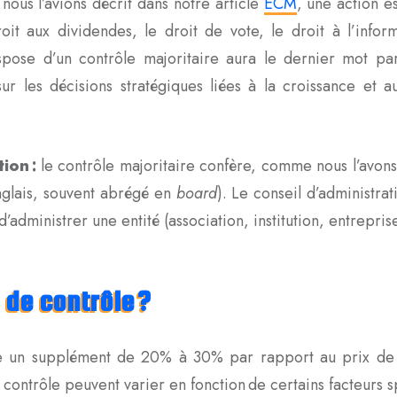
us l’avions décrit dans notre article
ECM
, une action e
roit aux dividendes, le droit de vote, le droit à l’infor
dispose d’un contrôle majoritaire aura le dernier mot pa
r sur les décisions stratégiques liées à la croissance e
ion :
le contrôle majoritaire confère, comme nous l’avons
anglais, souvent abrégé en
board
). Le conseil d’administra
d’administrer une entité (association, institution, entrepr
 de contrôle ?
te un supplément de 20% à 30% par rapport au prix de 
de contrôle peuvent varier en fonction de certains facteur