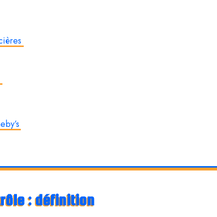
ncières
b
heby’s
ôle : définition