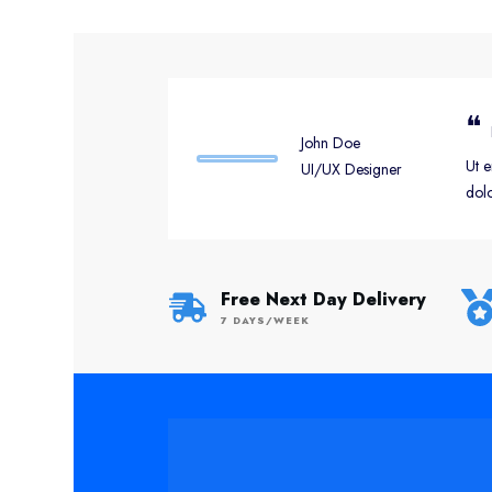
❝
John Doe
Ut e
UI/UX Designer
dolo
Free Next Day Delivery
7 DAYS/WEEK