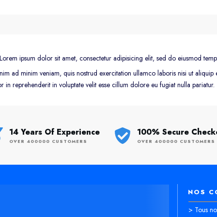
Lorem ipsum dolor sit amet, consectetur adipisicing elit, sed do eiusmod temp
nim ad minim veniam, quis nostrud exercitation ullamco laboris nisi ut aliqu
r in reprehenderit in voluptate velit esse cillum dolore eu fugiat nulla pariatur.
14 Years Of Experience
100% Secure Check
OVER 400000 CUSTOMERS
OVER 400000 CUSTOMERS
NOS C
> Tous nos