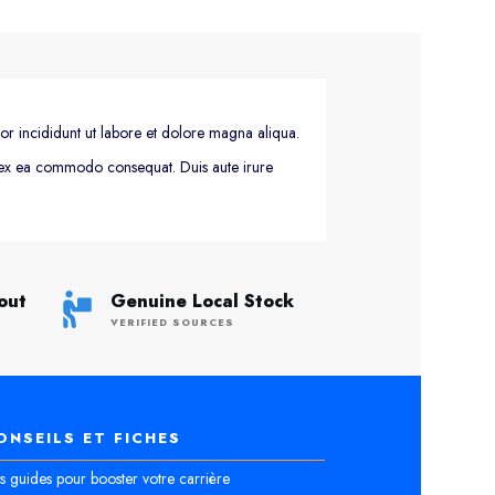
or incididunt ut labore et dolore magna aliqua.
ip ex ea commodo consequat. Duis aute irure
out
Genuine Local Stock
VERIFIED SOURCES
ONSEILS ET FICHES
 guides pour booster votre carrière