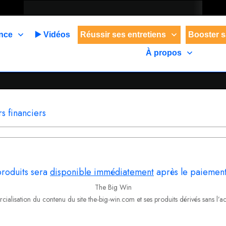
ance
▶️ Vidéos
Réussir ses entretiens
Booster s
À propos
rs financiers
produits sera
disponible immédiatement
après le paiement
The Big Win
ialisation du contenu du site the-big-win.com et ses produits dérivés sans l’acc