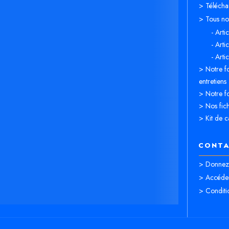
> Télécha
> Tous nos
- Arti
- Arti
- Arti
> Notre fo
entretiens
> Notre fo
> Nos fich
> Kit de c
CONTA
> Donnez 
> Accéder
> Conditi