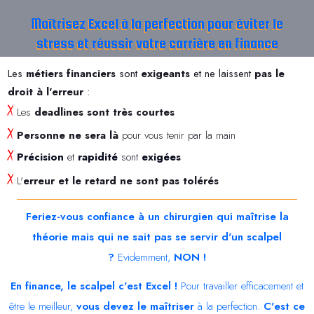
Maîtrisez Excel à la perfection pour éviter le
stress et réussir votre carrière en finance
Les
métiers financiers
sont
exigeants
et ne laissent
pas le
droit à l'erreur
:
X
Les
deadlines
sont très courtes
X
Personne ne sera là
pour vous tenir par la main
X
Précision
et
rapidité
sont
exigées
X
L'
erreur et le retard ne sont pas tolérés
Feriez-vous confiance à un chirurgien qui maîtrise la
théorie mais qui ne sait pas se servir d'un scalpel
?
Evidemment,
NON !
En finance, le scalpel c'est Excel
!
Pour travailler efficacement et
être le meilleur,
vous devez le maîtriser
à la perfection.
C'est ce