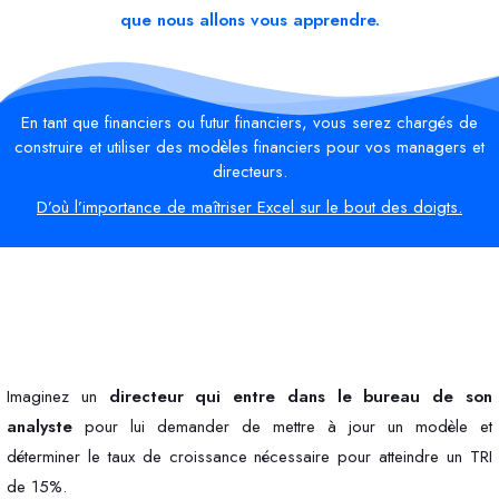
que nous allons vous apprendre.
E
n tant que financiers ou futur financiers, vous serez chargés de
construire et utiliser des modèles financiers pour vos managers et
directeurs
.
D’où l’importance de maîtriser Excel sur le bout des doigts
.
Imaginez un
directeur qui entre dans le bureau de son
analyste
pour lui demander de mettre à jour un modèle et
déterminer le taux de croissance nécessaire pour atteindre un TRI
de 15%.