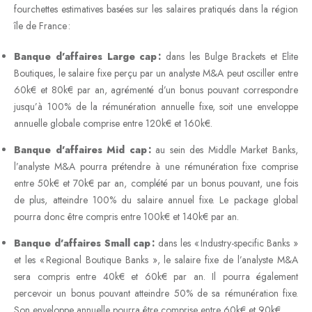
fourchettes estimatives basées sur les salaires pratiqués dans la région
île de France :
Banque d’affaires Large cap :
dans les Bulge Brackets et Elite
Boutiques, le salaire fixe perçu par un analyste M&A peut osciller entre
60k€ et 80k€ par an, agrémenté d’un bonus pouvant correspondre
jusqu’à 100% de la rémunération annuelle fixe, soit une enveloppe
annuelle globale comprise entre 120k€ et 160k€.
Banque d’affaires Mid cap :
au sein des Middle Market Banks,
l’analyste M&A pourra prétendre à une rémunération fixe comprise
entre 50k€ et 70k€ par an, complété par un bonus pouvant, une fois
de plus, atteindre 100% du salaire annuel fixe. Le package global
pourra donc être compris entre 100k€ et 140k€ par an.
Banque d’affaires Small cap :
dans les « Industry-specific Banks »
et les « Regional Boutique Banks », le salaire fixe de l’analyste M&A
sera compris entre 40k€ et 60k€ par an. Il pourra également
percevoir un bonus pouvant atteindre 50% de sa rémunération fixe.
Son enveloppe annuelle pourra être comprise entre 60k€ et 90k€.